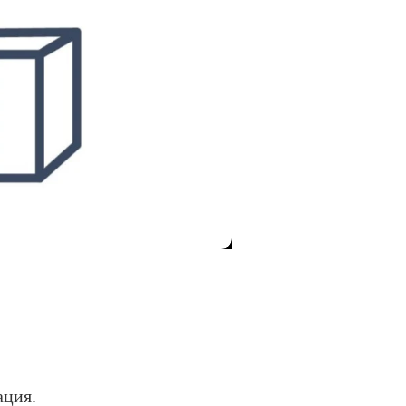
ация.