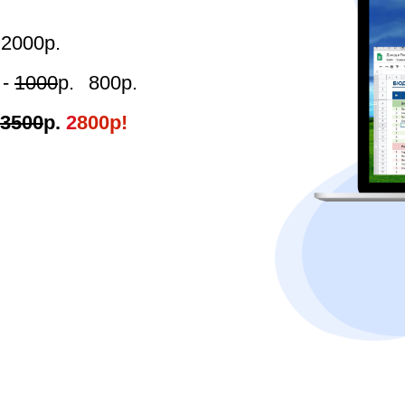
 2000р.
 -
1000
р.⠀800р.
3500
р.
2
800р!