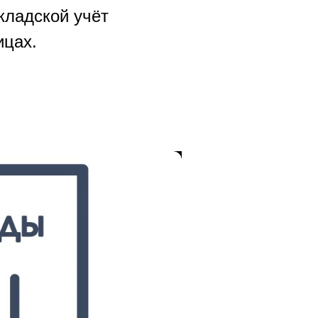
кладской учёт
ицах.