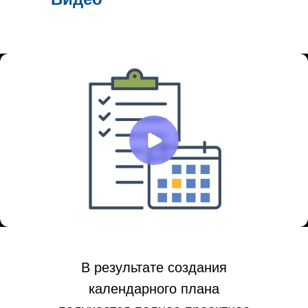
план:
реализации
проекта,
занятости
работников,
мероприятий,
обучения,
семинаров,
строительства
и
В результате создания
т.п.
календарного плана
–