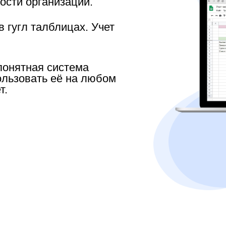
ости организации.
в гугл талблицах. Учет
понятная система
ользовать её на любом
т.