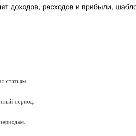
той прибыли – готовый шаблон 
чет доходов, расходов и прибыли, шабло
по статьям.
нный период.
периодам.